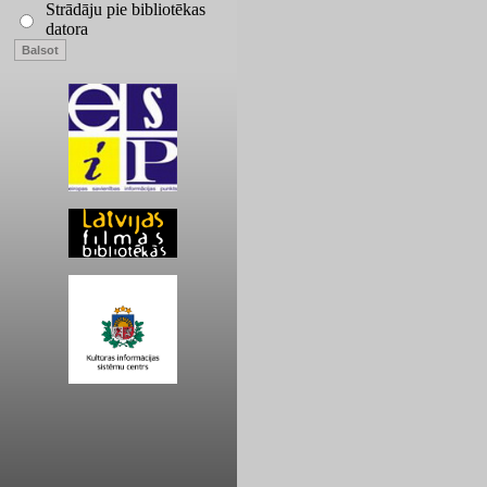
Strādāju pie bibliotēkas
datora