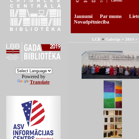
Latviski
l
Jaunumi
Par mums
Liet
Novadpētniecība
»
»
»
LCB
Galerija
2014
Powered by
Translate