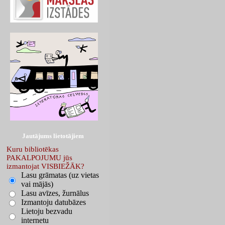
Jautājums lietotājiem
Kuru bibliotēkas
PAKALPOJUMU jūs
izmantojat VISBIEŽĀK?
Lasu grāmatas (uz vietas
vai mājās)
Lasu avīzes, žurnālus
Izmantoju datubāzes
Lietoju bezvadu
internetu